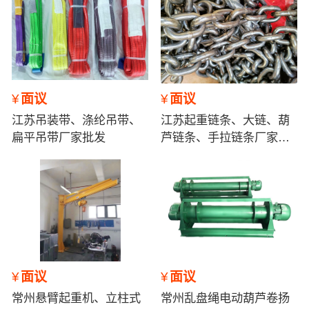
¥
面议
¥
面议
江苏吊装带、涤纶吊带、
江苏起重链条、大链、葫
扁平吊带厂家批发
芦链条、手拉链条厂家批
发
¥
面议
¥
面议
常州悬臂起重机、立柱式
常州乱盘绳电动葫芦卷扬