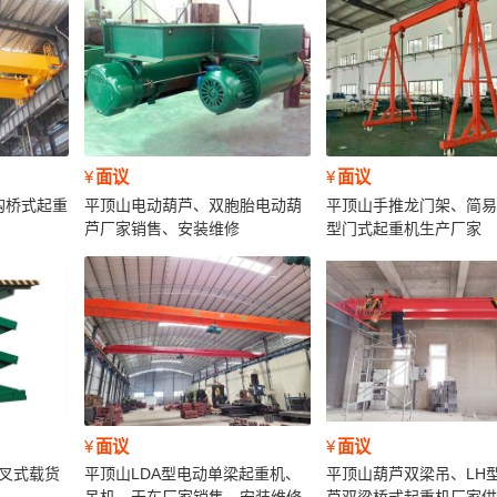
¥
面议
¥
面议
钩桥式起重
平顶山电动葫芦、双胞胎电动葫
平顶山手推龙门架、简
芦厂家销售、安装维修
型门式起重机生产厂家
¥
面议
¥
面议
叉式载货
平顶山LDA型电动单梁起重机、
平顶山葫芦双梁吊、LH