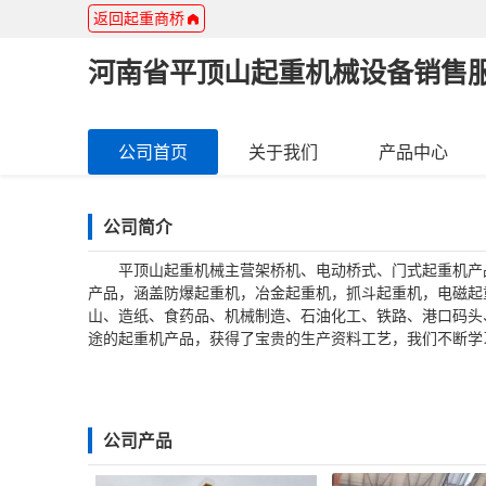
返回起重商桥
河南省平顶山起重机械设备销售
公司首页
关于我们
产品中心
公司简介
平顶山起重机械主营架桥机、电动桥式、门式起重机产
产品，涵盖防爆起重机，冶金起重机，抓斗起重机，电磁起
山、造纸、食药品、机械制造、石油化工、铁路、港口码头
途的起重机产品，获得了宝贵的生产资料工艺，我们不断学
公司产品