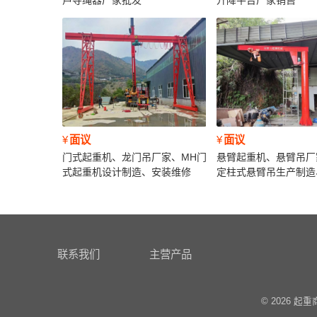
芦导绳器厂家批发
升降平台厂家销售
¥
面议
¥
面议
门式起重机、龙门吊厂家、MH门
悬臂起重机、悬臂吊厂
式起重机设计制造、安装维修
定柱式悬臂吊生产制造
修价格
联系我们
主营产品
© 2026 起重商桥