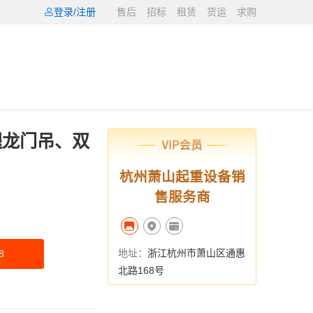
登录/注册
售后
招标
租赁
货运
求购
腿龙门吊、双
杭州萧山起重设备销
售服务商
地址：
浙江杭州市萧山区通惠
8
北路168号