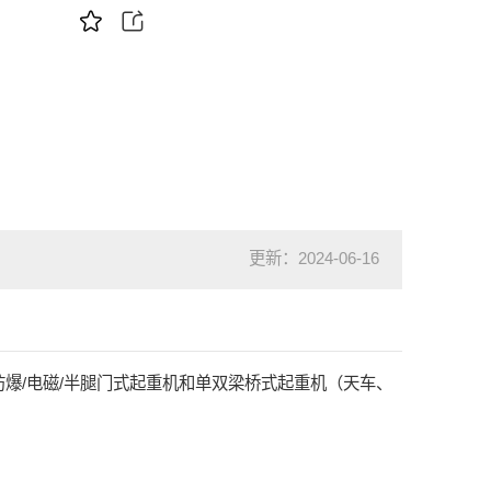
更新：
2024-06-16
防爆/电磁/半腿门式起重机和单
双梁桥式起重机
（天车、