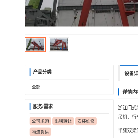
产品分类
设备
全部
详情内
服务/需求
浙江
门式
吊机、行
公司求购
出租转让
安装维修
半腿双梁
物流货运