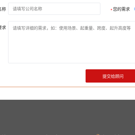
名称
您的需求
*
要求
提交给顾问