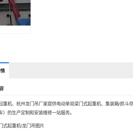
详情
容
起重机
、杭州
龙门吊
厂家提供电动单
双梁门式起重机
、集装箱/抓斗/
车）的生产定制和安装维修一站服务。
门式起重机/龙门吊图片