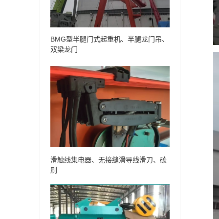
BMG型半腿门式起重机、半腿龙门吊、
双梁龙门
滑触线集电器、无接缝滑导线滑刀、碳
刷