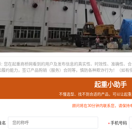
:
您在起重商桥网看到的用户及发布信息的真实性、时效性、准确性、合
和履约能力，签订产品购销（服务）合同等，慎防各种欺诈行为！（如有
起重小助手
不懂选型、找不到合适的产品，可以让起重
顾问将在30分钟内联系您，请保持
姓名
手机号码
*