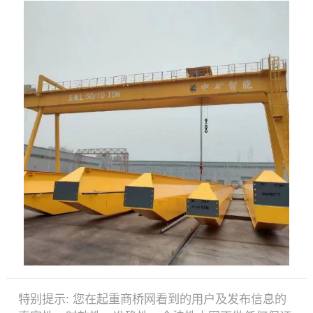
特别提示:
您在起重商桥网看到的用户及发布信息的