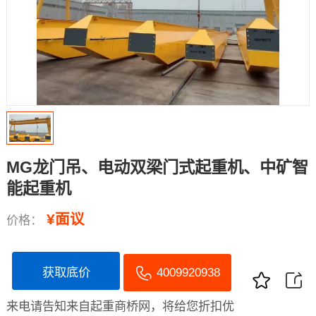
MG龙门吊、电动双梁门式起重机、中矿智
能起重机
¥面议
价格：
获取底价
4009920938
来电请告知来自起重商桥网，将给您折扣优