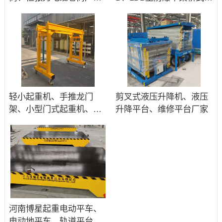
品牌、型号参数
重机
轻小起重机、手推龙门
剪叉式液压升降机、液压
架、小型门式起重机、小
升降平台、维修平台厂家
型龙门吊
河南博星起重电动平车、
电动地平车、轨道平台车