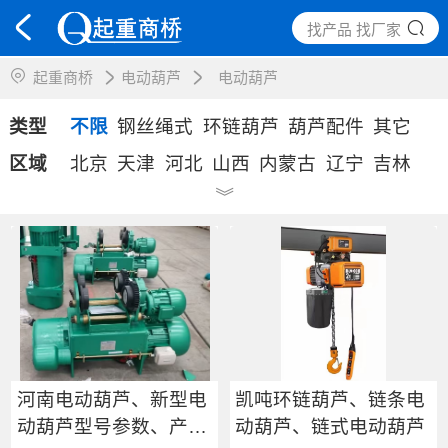
找产品 找厂家
起重商桥
电动葫芦
电动葫芦
类型
不限
钢丝绳式
环链葫芦
葫芦配件
其它
区域
北京
天津
河北
山西
内蒙古
辽宁
吉林
》
黑龙江
上海
江苏
浙江
安徽
福建
江西
山东
河南
湖北
湖南
广东
广西
海南
重庆
四川
贵州
云南
西藏
陕西
甘肃
青海
宁夏
新疆
河南电动葫芦、新型电
凯吨环链葫芦、链条电
动葫芦型号参数、产品
动葫芦、链式电动葫芦