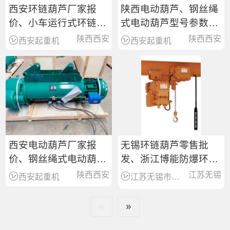
西安环链葫芦厂家报
陕西电动葫芦、钢丝绳
价、小车运行式环链葫
式电动葫芦型号参数、
芦
厂家批发价格
陕西西安
陕西西安
西安起重机
西安起重机
西安电动葫芦厂家报
无锡环链葫芦零售批
价、钢丝绳式电动葫芦
发、浙江博能防爆环链
型号参数
葫芦
陕西西安
江苏无锡
西安起重机
江苏无锡市锡山区起重销售服务商
«
»