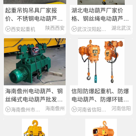
起重吊钩吊具厂家报
湖北电动葫芦厂家价
价、不锈钢电动葫芦吊
格、钢丝绳电动葫芦型
钩
号规格、吨位、高度
陕西西安
湖北武汉
西安起重机
武汉汉阳起重机械销售服务公司
海南儋州电动葫芦、钢
信阳防爆起重机、防爆
丝绳式电动葫芦批发零
电动葫芦、防爆环链葫
售
芦
海南儋州
河南信阳
海南儋州市起重机销售服务商
河南省信阳市起重机械销售服务商