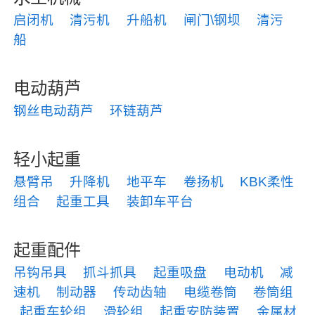
启闭机
清污机
升船机
闸门\钢坝
清污
船
电动葫芦
钢丝电动葫芦
环链葫芦
轻小起重
悬臂吊
升降机
地平车
卷扬机
KBK柔性
组合
起重工具
装卸车平台
起重配件
吊钩吊具
抓斗抓具
起重吸盘
电动机
减
速机
制动器
传动齿轴
电缆卷筒
卷筒组
起重车轮组
滑轮组
起重安防装置
金属材