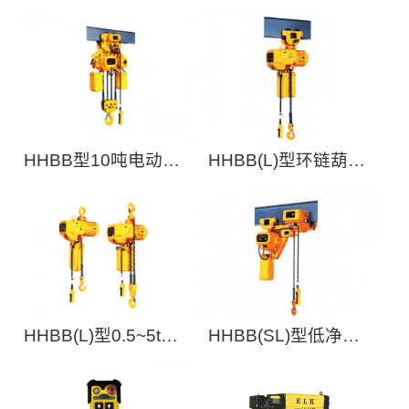
线遥控器
(0.3~7.5吨电动运行
式)
HHBB型10吨电动环
HHBB(L)型环链葫芦
链葫芦
(0.5~5吨手推运行式)
HHBB(L)型0.5~5t挂
HHBB(SL)型低净空
钩固定式环链葫芦
环链葫芦