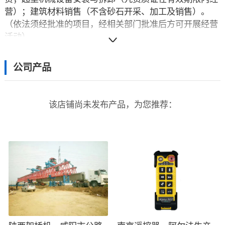
营）；建筑材料销售（不含砂石开采、加工及销售）。
（依法须经批准的项目，经相关部门批准后方可开展经营
活动）
公司产品
该店铺尚未发布产品，为您推荐：