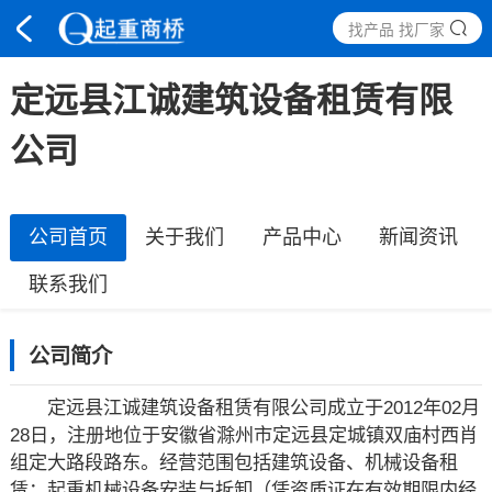
找产品 找厂家
定远县江诚建筑设备租赁有限
公司
公司首页
关于我们
产品中心
新闻资讯
联系我们
公司简介
定远县江诚建筑设备租赁有限公司成立于2012年02月
28日，注册地位于安徽省滁州市定远县定城镇双庙村西肖
组定大路段路东。经营范围包括建筑设备、机械设备租
赁；起重机械设备安装与拆卸（凭资质证在有效期限内经