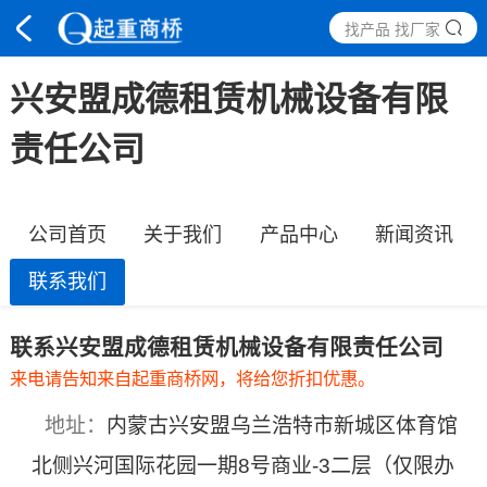
找产品 找厂家
兴安盟成德租赁机械设备有限
责任公司
公司首页
关于我们
产品中心
新闻资讯
联系我们
联系兴安盟成德租赁机械设备有限责任公司
来电请告知来自起重商桥网，将给您折扣优惠。
地址：
内蒙古兴安盟乌兰浩特市新城区体育馆
北侧兴河国际花园一期8号商业-3二层（仅限办