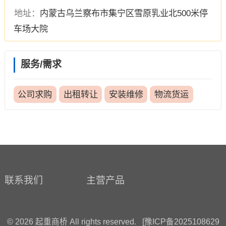
地址：
内蒙古乌兰察布市集宁区雪原乳业北500米停
车场大院
服务/需求
公司求购
出租转让
安装维修
物流货运
联系我们
主营产品
© 2026 起重商桥 All rights reserved.
[豫ICP备2025108629