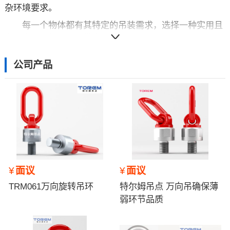
杂环境要求。
每一个物体都有其特定的吊装需求，选择一种实用且
安全产品，将给工作带来信心和效率。
TOREM特尔姆技术团队的任务：
公司产品
科学评估用户吊装作业安全系数；
开发量身定做解决方案；
吊装工具技术培训；
介绍特尔姆产品特点
特尔姆不定期为经销商提供适合的产品培训方案，以
其更好的素能服务用户。
¥
面议
¥
面议
（以上文字、图片及如涉价格信息仅供参考，图片、
内容信息版权著作权和解释权归特尔姆吊点公司）
TRM061万向旋转吊环
特尔姆吊点 万向吊确保薄
弱环节品质