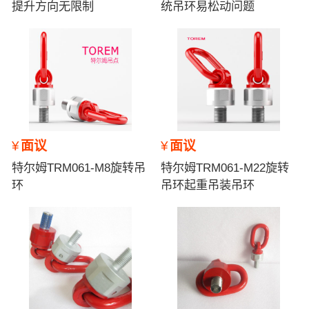
提升方向无限制
统吊环易松动问题
¥
面议
¥
面议
特尔姆TRM061-M8旋转吊
特尔姆TRM061-M22旋转
环
吊环起重吊装吊环