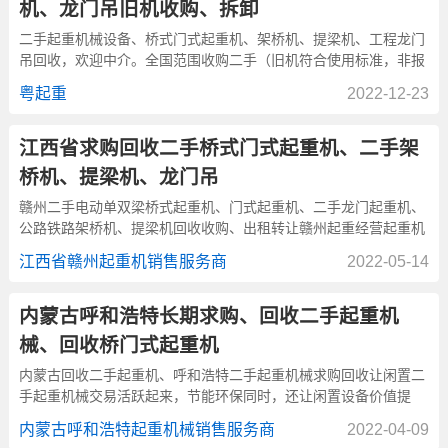
机、龙门吊旧机收购、拆卸
二手起重机械设备、桥式门式起重机、架桥机、提梁机、工程龙门
吊回收，欢迎中介。全国范围收购二手（旧机符合使用标准，非报
废起重机）起重机械设备，桥式起重机包含电动单梁起重机、电动
粤起重
2022-12-23
双梁起重机、防爆起重机、欧式单双梁起重机，门式起重机包含电
动单梁门式起重机、双梁门式起重机、提梁机、地铁出渣机、公路
铁路架桥机、移梁机，轻小起重机...
江西省求购回收二手桥式门式起重机、二手架
桥机、提梁机、龙门吊
赣州二手电动单双梁桥式起重机、门式起重机、二手龙门起重机、
公路铁路架桥机、提梁机回收收购、出租转让赣州起重经营起重机
械产品，产品有电动葫芦、单双梁桥式、门式起重机、路桥起重
江西省赣州起重机销售服务商
2022-05-14
机、架桥机、提梁机、冶金起重机、抓斗起重机、防爆起重机、悬
臂起重机、液压升降机（维修平台、载货平台）、手拉葫芦、各种
起重机械配件、吊钩吊具、电缆滑触
内蒙古呼和浩特长期求购、回收二手起重机
械、回收桥门式起重机
内蒙古回收二手起重机、呼和浩特二手起重机械求购回收让闲置二
手起重机械交易活跃起来，节能环保同时，还让闲置设备价值提
升，我处常年回收各种二手起重机械，清算企业二手起重机批量回
内蒙古呼和浩特起重机械销售服务商
2022-04-09
收，回收范围包括电动单梁起重机、双梁桥式起重机、冶金起重