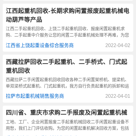
机、架桥机、提梁机、单双梁门式起重机、龙门吊、电动葫芦、卷
扬机等产品，欢迎货源方与我们联系，
江西起重机回收-长期求购闲置报废起重机械电
动葫芦等产品
江西二手起重机回收、上饶二手起重机回收、报废闲置起重机求
购、二手起重中介服务让您的闲置二手起重机械处理不再难，为您
的二手产品提供良好的流通渠道，长期收购回收二手起重机，二手
江西省上饶起重设备综合服务商
2022-04-02
桥式起重机、门式起重机、架桥机、电动葫芦等产品，也可委托我
们对尚能使用的起重机械中介服务帮助您找买家，让您的二手起重
发挥更大的价值，实现三方共赢。
西藏拉萨回收二手起重机、二手桥式、门式起
重机回收
西藏拉萨二手闲置起重机回收回收各种二手闲置架桥机、提梁机、
单双梁桥式起重机、门式起重机，我方自行负责起重机的拆卸和运
输，有专人为您提供二手起重机的价格评估、回收方案，欢迎咨
拉萨市起重机械销售服务商
2022-04-01
询。
四川省、重庆市求购二手报废及闲置起重机械
工地、工厂、企业闲置报废二手起重机械回收二手闲置起重设备不
用愁，我们上门评估收购。为您的闲置起重机解决回收方案，包括
各种二手桥门式起重机、二手卷扬机、二手电动葫芦回收，量大从