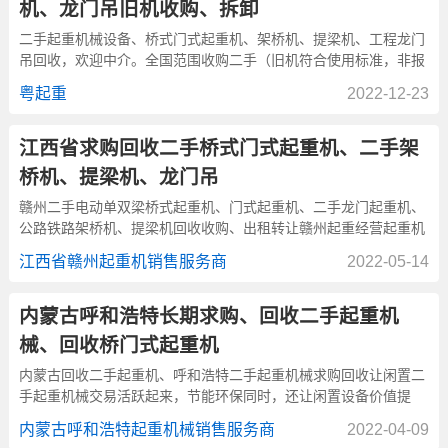
机、龙门吊旧机收购、拆卸
二手起重机械设备、桥式门式起重机、架桥机、提梁机、工程龙门
吊回收，欢迎中介。全国范围收购二手（旧机符合使用标准，非报
废起重机）起重机械设备，桥式起重机包含电动单梁起重机、电动
粤起重
2022-12-23
双梁起重机、防爆起重机、欧式单双梁起重机，门式起重机包含电
动单梁门式起重机、双梁门式起重机、提梁机、地铁出渣机、公路
铁路架桥机、移梁机，轻小起重机...
江西省求购回收二手桥式门式起重机、二手架
桥机、提梁机、龙门吊
赣州二手电动单双梁桥式起重机、门式起重机、二手龙门起重机、
公路铁路架桥机、提梁机回收收购、出租转让赣州起重经营起重机
械产品，产品有电动葫芦、单双梁桥式、门式起重机、路桥起重
江西省赣州起重机销售服务商
2022-05-14
机、架桥机、提梁机、冶金起重机、抓斗起重机、防爆起重机、悬
臂起重机、液压升降机（维修平台、载货平台）、手拉葫芦、各种
起重机械配件、吊钩吊具、电缆滑触
内蒙古呼和浩特长期求购、回收二手起重机
械、回收桥门式起重机
内蒙古回收二手起重机、呼和浩特二手起重机械求购回收让闲置二
手起重机械交易活跃起来，节能环保同时，还让闲置设备价值提
升，我处常年回收各种二手起重机械，清算企业二手起重机批量回
内蒙古呼和浩特起重机械销售服务商
2022-04-09
收，回收范围包括电动单梁起重机、双梁桥式起重机、冶金起重