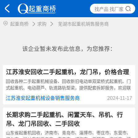
找产品 找厂家
起重商桥
求购
芜湖市起重机销售服务商
该企业暂未发布此信息，为您推荐：
江苏淮安回收二手起重机，龙门吊，价格合理
回收各种二手起重机械设备、回收新旧电动单双梁桥式起重机、门
式起重机、电动葫芦、轨道路轨型梁，提供配套拆卸服务，欢迎联
系，中介有谢。
江苏淮安起重机械设备销售服务商
2024-11-17
长期求购二手起重机、闲置天车、吊机、行
吊、龙门吊回收、二手回收
山东省起重机回收，济南市、青岛市、淄博市、枣庄市、东营市、