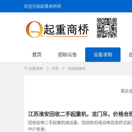
欢迎光临起重商桥网
首页
招标公告
设备求购
起重商桥
求购
西安起重机
该企
江苏淮安回收二手起重机，龙门吊，价格合
回收各种二手起重机械设备、回收新旧电动单双梁桥式起
中介有谢。