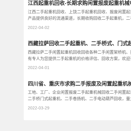
江西起重机回收-长期求购闲置报废起重机械
江西二手起重机回收、上饶二手起重机回收、报废闲置起
产品提供良好的流通渠道，长期收购回收二手起重机，二
用的起重机械中介服务帮助您找买家，让您的二手起重发
2022-04-02
西藏拉萨回收二手起重机、二手桥式、门式
西藏拉萨二手闲置起重机回收回收各种二手闲置架桥机、
有专人为您提供二手起重机的价格评估、回收方案，欢迎
2022-04-01
四川省、重庆市求购二手报废及闲置起重机
工地、工厂、企业闲置报废二手起重机械回收二手闲置起
二手桥门式起重机、二手卷扬机、二手电动葫芦回收，量
2022-03-29