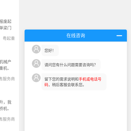
报废起
单梁门
在线咨询
粤起重
您好！
机械产
请问您有什么问题需要咨询吗？
重机、
售服务商
留下您的需求说明和
手机或电话号
码
，稍后客服会联系您。
升，我
桥机、
售服务商