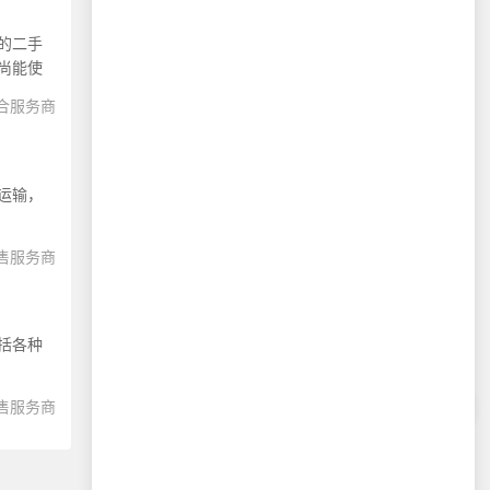
的二手
尚能使
合服务商
运输，
售服务商
括各种
售服务商