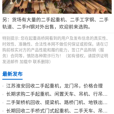
另：货场有大量的二手起重机、二手工字钢、二手
轨道、二手H钢对外出售，欢迎前来选购。
特别提示:
您在起重商桥网看到的用户及发布信息的真实性、
时效性、准确性、合法性本网不做任何保证或担保。请在订
购前核实对方的产品性能和履约能力，签订产品购销（服
务）合同等，慎防各种欺诈行为！（如有侵权，请提供证明
发送邮件
加载中
联系删除）
最新发布
江苏淮安回收二手起重机，龙门吊，价格合理
长期求购二手起重机、闲置天车、吊机、行吊、龙门吊回收、二手回收
二手架桥机回收、提梁机、路桥门机、地铁出渣机、龙门吊旧机收购回收
长期回收二手桥式门式起重机、二手天车、吊机、龙门吊旧机收购、拆卸