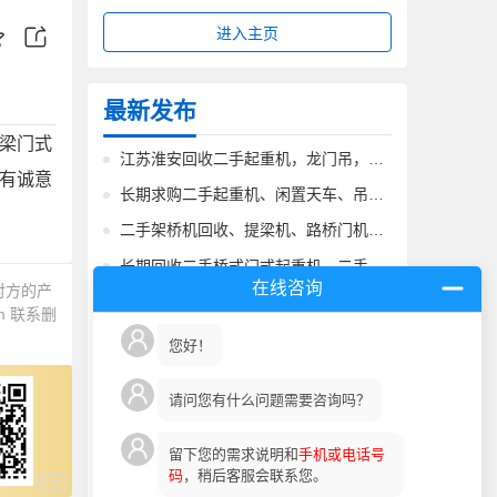
进入主页
最新发布
梁门式
江苏淮安回收二手起重机，龙门吊，价格合理
有诚意
长期求购二手起重机、闲置天车、吊机、行吊、龙门吊回收、二手回收
二手架桥机回收、提梁机、路桥门机、地铁出渣机、龙门吊旧机收购回收
长期回收二手桥式门式起重机、二手天车、吊机、龙门吊旧机收购、拆卸
在线咨询
对方的产
河南省二手起重机求购收购、收售二手桥式起重机、门式起重机、龙门吊
m
联系删
江西省求购回收二手桥式门式起重机、二手架桥机、提梁机、龙门吊
您好！
内蒙古呼和浩特长期求购、回收二手起重机械、回收桥门式起重机
请问您有什么问题需要咨询吗？
江西起重机回收-长期求购闲置报废起重机械电动葫芦等产品
西藏拉萨回收二手起重机、二手桥式、门式起重机回收
留下您的需求说明和
手机或电话号
码
，稍后客服会联系您。
四川省、重庆市求购二手报废及闲置起重机械