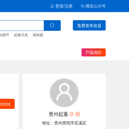
登录/注册
微信公众号
免费发布信息
动葫芦
起重吊具
限制器
产品询价
20938
贵州起重
地址：贵州贵阳市花溪区