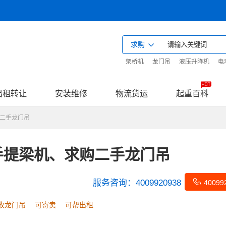
求购
架桥机
龙门吊
液压升降机
电
出租转让
安装维修
物流货运
起重百科
二手龙门吊
手提梁机、求购二手龙门吊
服务咨询：
4009920938
40099
收龙门吊
可寄卖
可帮出租