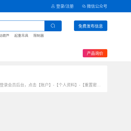
登录/注册
微信公众号
免费发布信息
动葫芦
起重吊具
限制器
产品询价
如果您需要修改登录密码，可通过以下方法进行修改：1、点击此处修改密码或登录会员后台，点击【账户】-【个人资料】-【重置密码】进行修改；2、根据页面提示，设置新密码并再次输入确认。