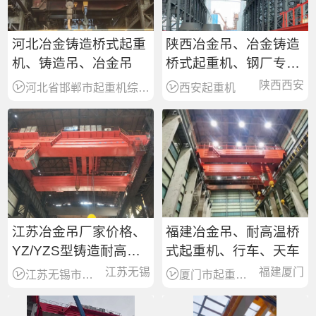
河北冶金铸造桥式起重
陕西冶金吊、冶金铸造
机、铸造吊、冶金吊
桥式起重机、钢厂专用
行车
陕西西安
河北省邯郸市起重机综合销售服务商
西安起重机
江苏冶金吊厂家价格、
福建冶金吊、耐高温桥
YZ/YZS型铸造耐高温
式起重机、行车、天车
起重机、行车
江苏无锡
福建厦门
江苏无锡市锡山区起重销售服务商
厦门市起重设备销售服务商