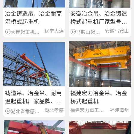
冶金铸造吊、冶金耐高
安徽冶金吊、冶金铸造
温桥式起重机
桥式起重机厂家型号、
参数图片、制造安装维
辽宁大连
安徽马鞍山
大连起重机械设备综合服务商
马鞍山起重机销售服务商
修
铸造吊、冶金吊、耐高
福建宏力冶金吊、冶金
温起重机厂家品牌、型
桥式起重机
号规格、技术参数
湖北孝感
福建宏力重工有限公司
福建漳州
湖北省孝感起重机销售服务商