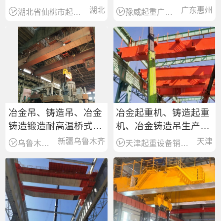
家、河南矿山起重机
车、吊机、航吊厂家
湖北
广东惠州
湖北省仙桃市起重机销售服务商
豫威起重广东省惠州市销售服务处
冶金吊、铸造吊、冶金
冶金起重机、铸造起重
铸造锻造耐高温桥式起
机、冶金铸造吊生产安
重机厂家、制造安装大
装维修厂家
新疆乌鲁木齐
天津
乌鲁木齐新起起重机公司
天津起重设备销售服务商
修