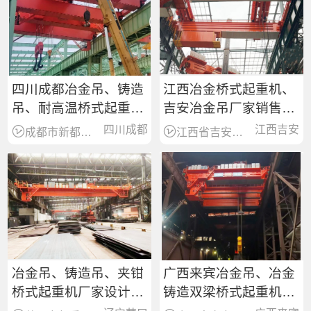
四川成都冶金吊、铸造
江西冶金桥式起重机、
吊、耐高温桥式起重机
吉安冶金吊厂家销售安
厂家、型号、参数、价
装维修
四川成都
江西吉安
成都市新都区起重设备销售服务商
江西省吉安市起重设备综合销售服务商
格
冶金吊、铸造吊、夹钳
广西来宾冶金吊、冶金
桥式起重机厂家设计制
铸造双梁桥式起重机厂
造、安装维修
家销售、矿山起重机