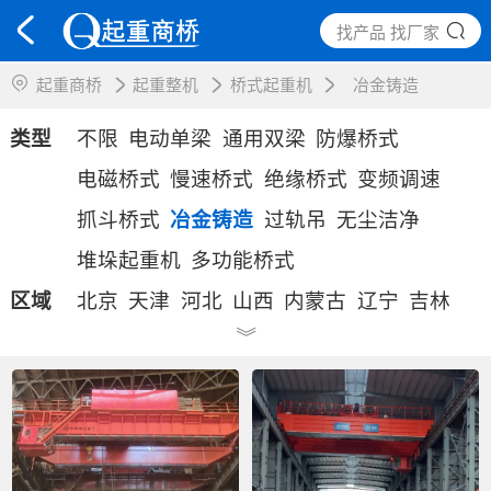
找产品 找厂家
起重商桥
起重整机
桥式起重机
冶金铸造
类型
不限
电动单梁
通用双梁
防爆桥式
电磁桥式
慢速桥式
绝缘桥式
变频调速
抓斗桥式
冶金铸造
过轨吊
无尘洁净
堆垛起重机
多功能桥式
区域
北京
天津
河北
山西
内蒙古
辽宁
吉林
》
黑龙江
上海
江苏
浙江
安徽
福建
江西
山东
河南
湖北
湖南
广东
广西
海南
重庆
四川
贵州
云南
西藏
陕西
甘肃
青海
宁夏
新疆