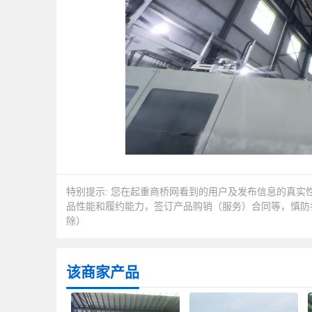
特别提示:
您在起重商桥网看到的用户及发布信息的真实
品性能和履约能力，签订产品购销（服务）合同等，慎防
除）
该商家产品