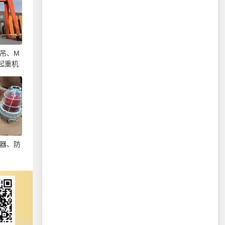
吊、M
起重机
器、防