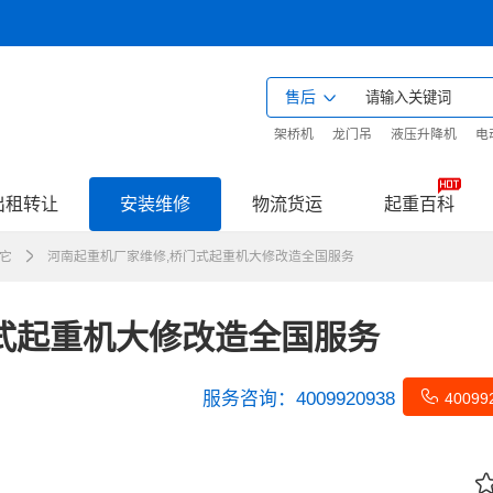
售后
架桥机
龙门吊
液压升降机
电
出租转让
安装维修
物流货运
起重百科
它
河南起重机厂家维修,桥门式起重机大修改造全国服务
式起重机大修改造全国服务
服务咨询：
4009920938
40099