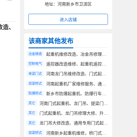
地址：河南新乡市卫滨区
进入店铺
改造、
该商家其他发布
起重机维修改造、冶金吊修理大修、维修维保
冶金铸造
遥控器改造维修、起重机遥控器加装安全锁钥匙
控制电气
河南龙门吊维修改造、门式起重机改造维修施工方案、价格
单梁门式
河南起重机厂家维修服务、通用专用桥式起重机大修改造
双梁桥式
新乡市防爆起重机、防爆行车维修厂家服务，防爆起重配件更换
防爆桥式
河南门式起重机、龙门吊、提梁门式起重机维修改造、年检维保
其它
门式起重机、龙门吊修理大修、升级改造、整改维保
其它
龙门吊大修改造、通用专用门式起重机维修、油漆涂装全国服务
其它
河南新乡起重机维修，桥门式起重机修理厂家服务
双梁桥式