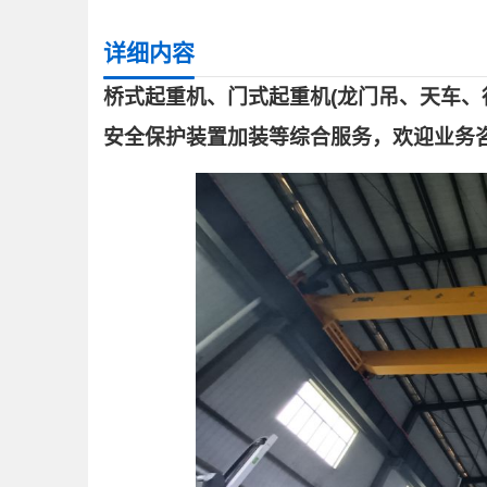
详细内容
桥式起重机、门式起重机(龙门吊、天车、
安全保护装置加装等综合服务，欢迎业务