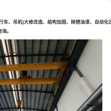
行车、吊机)大修改造、结构加固、除锈油漆、自动化
咨询。