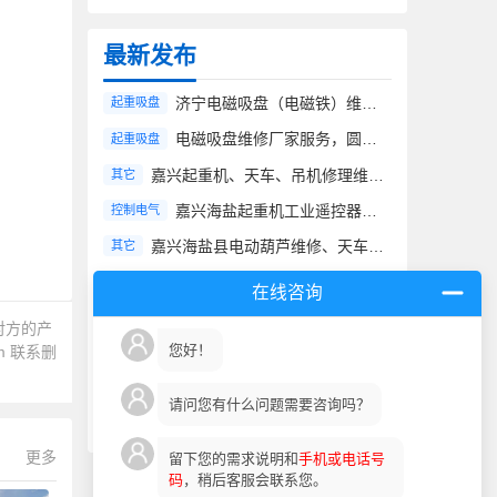
最新发布
济宁电磁吸盘（电磁铁）维修厂家服务，价格合理
起重吸盘
电磁吸盘维修厂家服务，圆形、矩形电磁铁维修
起重吸盘
嘉兴起重机、天车、吊机修理维修厂家服务，费用合理
其它
嘉兴海盐起重机工业遥控器维修、加装、改造服务
控制电气
嘉兴海盐县电动葫芦维修、天车吊机行吊修理改造配件
其它
嘉兴海盐县起重机维修、吊机天车修理维保
单梁桥式
在线咨询
西安起重机维修厂家服务、年检改造大修维保综合服务
其它
对方的产
您好！
m
联系删
新乡起重机龙门吊维修改造大修厂家服务
双梁门式
各种吨位桥式起重机安装调试、行车安装厂家资质报价
双梁桥式
请问您有什么问题需要咨询吗？
宁波余姚起重机维修厂家服务、天车、吊机故障排除及价格
单梁桥式
更多
留下您的需求说明和
手机或电话号
码
，稍后客服会联系您。