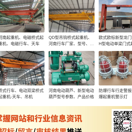
河南起重机、电磁桥式起
QD型吊钩桥式起重机、
欧式欧标新型龙门
重机、电磁行车、天车
河南行车厂家、型号、价
H型电动单梁门式
格
桥式行车、电动双梁桥式
河南电动葫芦、新型电动
防爆行车行走警报
起重机-天车、吊机
葫芦型号参数、产品价格
爆起重机警示灯