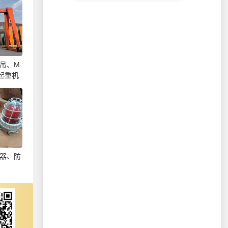
吊、M
起重机
器、防