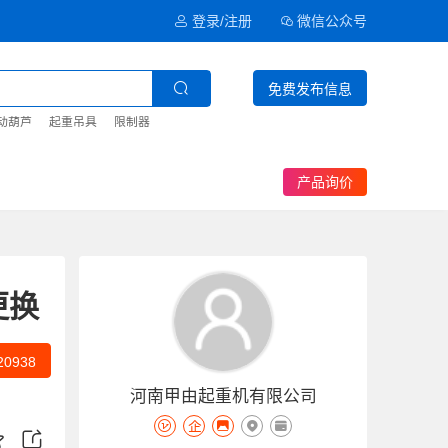
登录/注册
微信公众号
免费发布信息
动葫芦
起重吊具
限制器
产品询价
更换
20938
河南甲由起重机有限公司