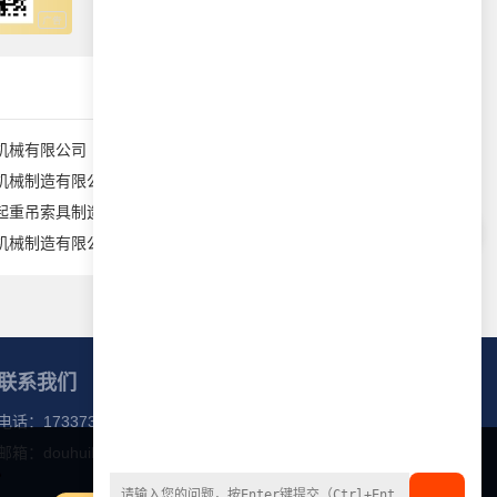
机械有限公司
秦皇岛技佳机械设备有限公司
机械制造有限公司
河北九力起重机械有限公司
保定市海日通起重吊索具制造有限公司
河南朔敖铁路器材有限公司
机械制造有限公司
东营区金川起重设备经销处
联系我们
电话：
17337318788
邮箱：
douhuibang@163.com
微信公众号