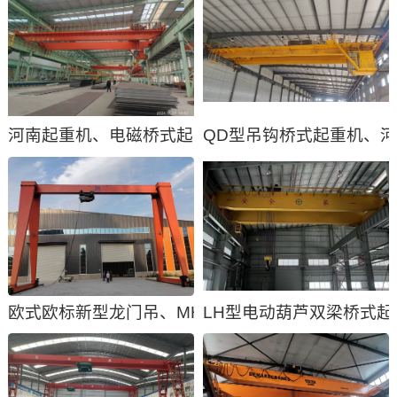
河南起重机、电磁桥式起重机、电磁行车、天车
QD型吊钩桥式起重机、
欧式欧标新型龙门吊、MH型电动单梁门式起重机
LH型电动葫芦双梁桥式