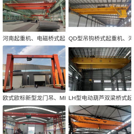
河南起重机、电磁桥式起重机、电磁行车、天车
QD型吊钩桥式起重机、
欧式欧标新型龙门吊、MH型电动单梁门式起重机
LH型电动葫芦双梁桥式