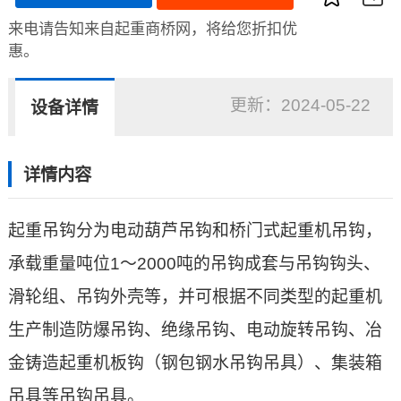
来电请告知来自起重商桥网，将给您折扣优
惠。
更新：
2024-05-22
设备详情
详情内容
起重
吊钩
分为
电动葫芦
吊钩和桥
门式起重机
吊钩，
承载重量吨位1～2000吨的吊钩成套与吊钩钩头、
滑轮组
、吊钩外壳等，并可根据不同类型的起重机
生产制造防爆吊钩、绝缘吊钩、电动旋转吊钩、冶
金铸造起重机板钩（钢包钢水吊钩吊具）、集装箱
吊具等吊钩吊具。