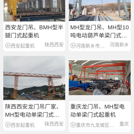
西安龙门吊、BMH型半
MH型龙门吊、MH型10
腿门式起重机
吨电动葫芦单梁门式起
重机
陕西西安
河南新乡
西安起重机
河南新乡市起重设备销售服务商
陕西西安龙门吊厂家、
重庆龙门吊、MH型电
MH型电动单梁门式起
动单梁门式起重机
重机出厂价格
陕西西安
重庆
西安起重机
重庆市九龙坡区起重机械综合服务商