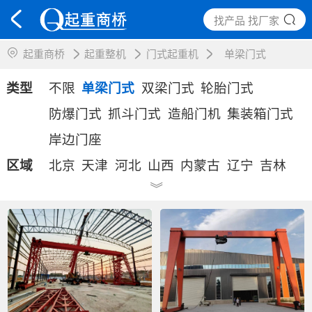
找产品 找厂家
起重商桥
起重整机
门式起重机
单梁门式
类型
不限
单梁门式
双梁门式
轮胎门式
防爆门式
抓斗门式
造船门机
集装箱门式
岸边门座
区域
北京
天津
河北
山西
内蒙古
辽宁
吉林
》
黑龙江
上海
江苏
浙江
安徽
福建
江西
山东
河南
湖北
湖南
广东
广西
海南
重庆
四川
贵州
云南
西藏
陕西
甘肃
青海
宁夏
新疆