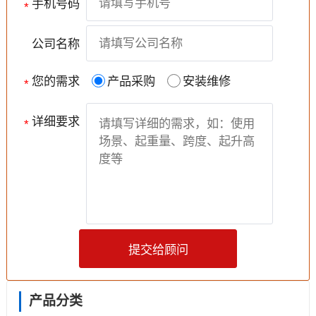
手机号码
*
公司名称
您的需求
产品采购
安装维修
*
详细要求
*
提交给顾问
产品分类