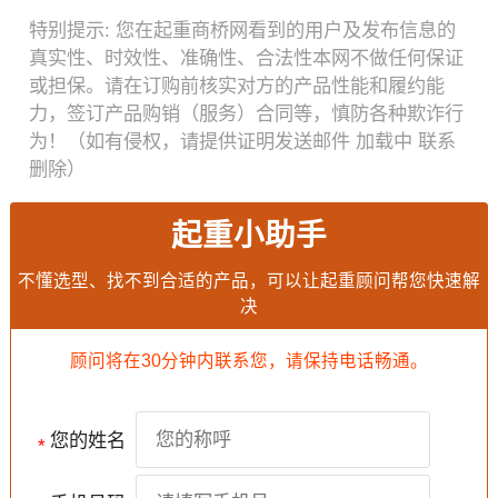
特别提示:
您在起重商桥网看到的用户及发布信息的
真实性、时效性、准确性、合法性本网不做任何保证
或担保。请在订购前核实对方的产品性能和履约能
力，签订产品购销（服务）合同等，慎防各种欺诈行
为！（如有侵权，请提供证明发送邮件
加载中
联系
删除）
起重小助手
不懂选型、找不到合适的产品，可以让起重顾问帮您快速解
决
顾问将在30分钟内联系您，请保持电话畅通。
您的姓名
*