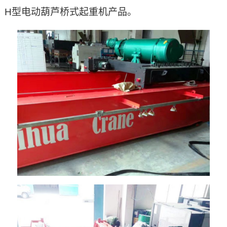
H型电动葫芦桥式起重机
产品。