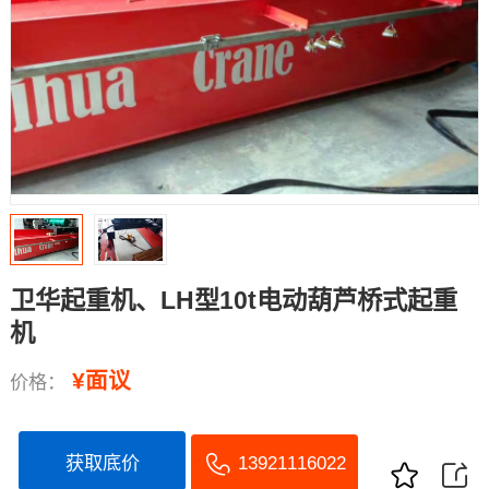
卫华起重机、LH型10t电动葫芦桥式起重
机
¥面议
价格：
获取底价
13921116022